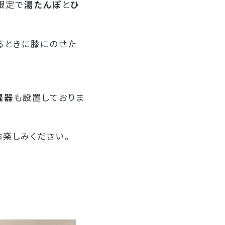
限定で
湯たんぽ
と
ひ
るときに膝にのせた
湿器
も設置しておりま
楽しみください。