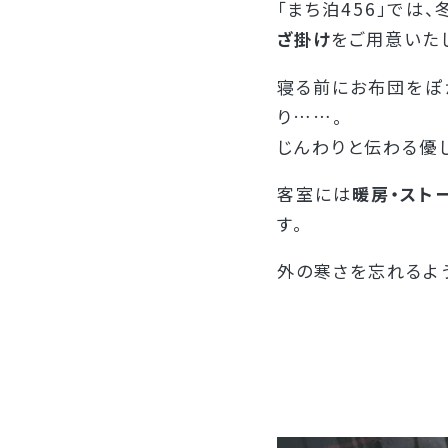
「まち泊456」では
ざ掛け
をご用意いた
寝る前にお布団をぽ
り……。
じんわりと伝わる優
客室には
暖房・スト
す。
外の寒さを忘れるよ