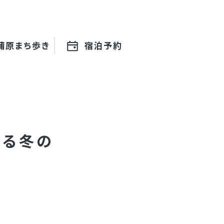
蒲原まち歩き
宿泊予約
まる
冬の