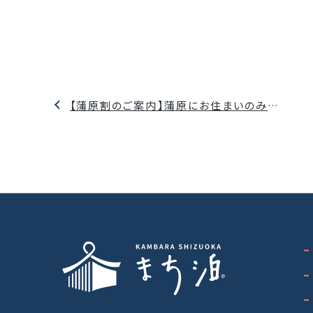
【蒲原割のご案内】蒲原にお住まいのみなさまへ
静岡蒲原（かんばら）「まち泊」